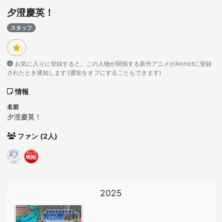
夕澄慶英！
スタッフ
お気に入りに登録すると、この人物が関係する新作アニメがAnnictに登録
されたとき通知します (通知をオフにすることもできます)
情報
名前
夕澄慶英！
ファン
(2人)
2025