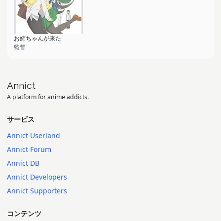
お姉ちゃんが来た
監督
Annict
A platform for anime addicts.
サービス
Annict Userland
Annict Forum
Annict DB
Annict Developers
Annict Supporters
コンテンツ